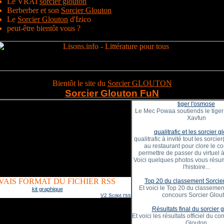
Le VRAI
sorcier glouton
Berberber et son
Sorcier Glouton
Le
Sorcier Glouton
d'Izico
peut-être bientôt vous ?
Bientôt le site du
Sorcier GLOUTON
Sorcier Glouton FuN
tiger l'osmose
Le Mec Powaa soutiends le tiger
Xavfun
qualitrafic et les sorcier g
qualitrafic à invité tout les sorcie
au restaurant pour clore le c
permettre de passer du virtuel à l
Voici quelques photos vous résu
l'histoire...
AIS FORMAT DU FICHIER RSS
Top 20 du classement Sorcie
Et voici le Top 20 du classement
kit graphique
concours Sorcier Glou
rss
V2 Script
Résultats final du sorcier 
Et voici les résultats officiel du c
Glouton