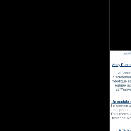
La p
Andy Rubin, 
Au cour
discrètemen
robotique et 
équipe jap
lâ€™unive
Un module na
Le serveur w
qui permet 
Plus commun
tester deux 
« A deux d