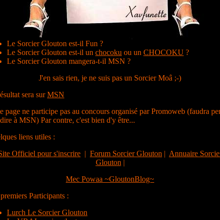
Le Sorcier Glouton est-il Fun ?
Le Sorcier Glouton est-il un
chocoku
ou un
CHOCOKU
?
Le Sorcier Glouton mangera-t-il MSN ?
J'en sais rien, je ne suis pas un Sorcier Moâ ;-)
ésultat sera sur
MSN
te page ne participe pas au concours organisé par Promoweb (faudra pe
 dire à MSN) Par contre, c'est bien d'y être...
ques liens utiles :
Site Officiel pour s'inscrire
|
Forum Sorcier Glouton
|
Annuaire Sorcie
Glouton
|
Mec Powaa ~GloutonBlog~
premiers Participants :
Lurch Le Sorcier Glouton