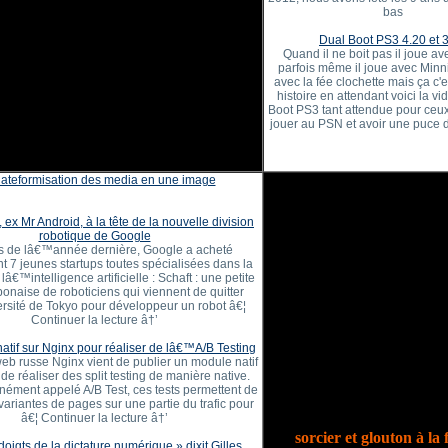
bas
Dual Boot PS3 4.20 et 
Quand il ne boit pas il joue a
parfois même il joue avec Min
avec la fée clochette mais ça c'
histoire en attendant voici la v
Boot PS3 tant attendue pour ceux
jouer au PSN et avoir une puce 
lateformisation des media en une image
ex Mr Android, à la tête de la nouvelle division
robotique de Google
s de lâ€™année dernière, Google a acheté
t 7 jeunes startups toutes spécialisées dans la
lâ€™intelligence artificielle : Schaft : une petite
onaise de roboticiens qui viennent de quitter
rsité de Tokyo pour développeur un robot â€¦
Continuer la lecture â†’
tif sur Nginx pour réaliser de lâ€™A/B Testing
eb russe Nginx vient de publier un module natif
de réaliser des split testing de manière native.
ément appelé A/B Test, ces tests permettent de
variantes de pages sur une partie du trafic pour
â€¦ Continuer la lecture â†’
sorcier et glouton à la f
oigts de la dictature numérique » dixit Gilles