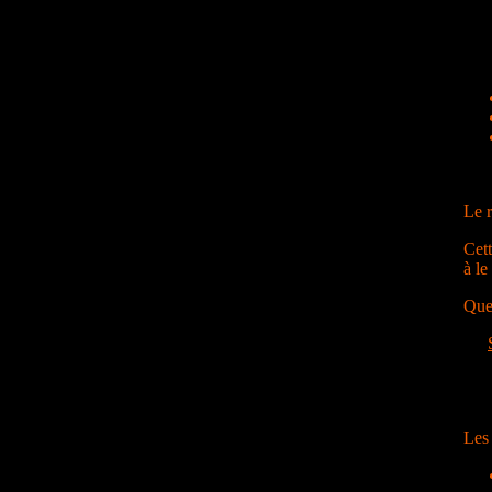
Le r
Cet
à le
Quel
Les 