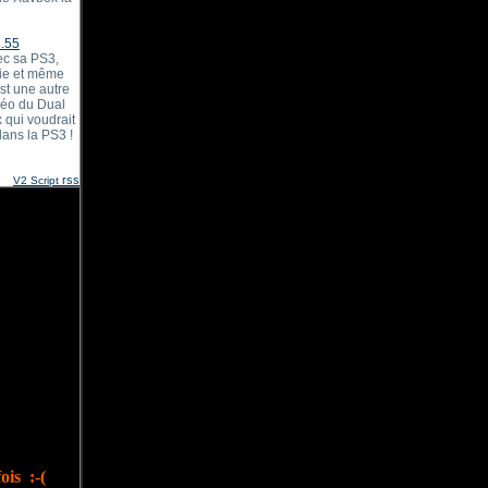
3.55
vec sa PS3,
nie et même
est une autre
idéo du Dual
 qui voudrait
dans la PS3 !
rss
V2 Script
ois :-(