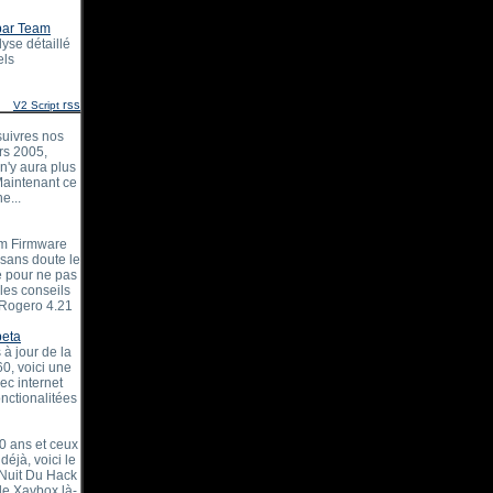
par Team
lyse détaillé
els
rss
V2 Script
suivres nos
rs 2005,
 n'y aura plus
Maintenant ce
e...
om Firmware
 sans doute le
re pour ne pas
 les conseils
 Rogero 4.21
beta
à jour de la
60, voici une
c internet
nctionalitées
10 ans et ceux
déjà, voici le
 Nuit Du Hack
de Xavbox là-