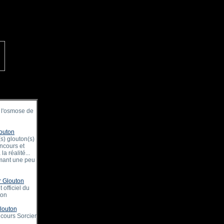
 l'osmose de
louton
r(s) glouton(s)
oncours et
a réalité...
mant une peu
r Glouton
 officiel du
ton
glouton
oncours Sorcier