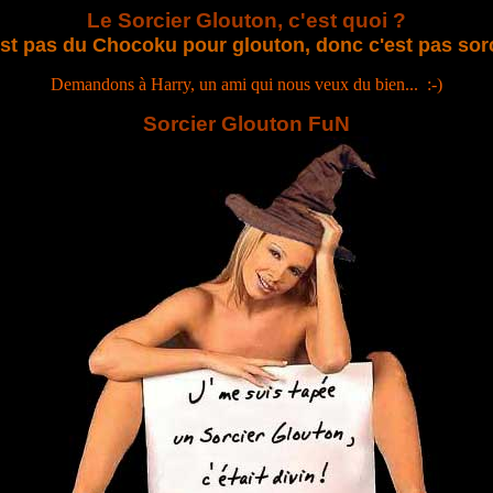
Le Sorcier Glouton, c'est quoi ?
st pas du Chocoku pour glouton, donc c'est pas sor
Demandons à Harry, un ami qui nous veux du bien... :-)
Sorcier Glouton FuN