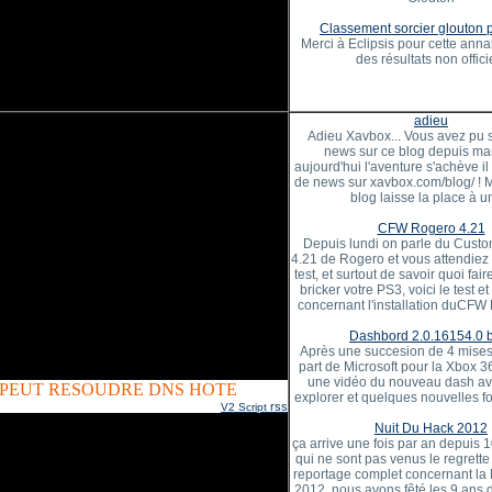
Classement sorcier glouton 
Merci à Eclipsis pour cette anna
des résultats non offici
adieu
Adieu Xavbox... Vous avez pu 
news sur ce blog depuis ma
aujourd'hui l'aventure s'achève il
de news sur xavbox.com/blog/ ! 
blog laisse la place à un
CFW Rogero 4.21
Depuis lundi on parle du Cust
4.21 de Rogero et vous attendiez
test, et surtout de savoir quoi fai
bricker votre PS3, voici le test et
concernant l'installation duCFW
Dashbord 2.0.16154.0 
Après une succesion de 4 mises 
part de Microsoft pour la Xbox 3
une vidéo du nouveau dash ave
 PEUT RESOUDRE DNS HOTE
explorer et quelques nouvelles fo
rss
V2 Script
Nuit Du Hack 2012
ça arrive une fois par an depuis 
qui ne sont pas venus le regrette 
reportage complet concernant la
2012, nous avons fêté les 9 ans 